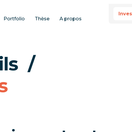
Inves
Portfolio
Thèse
A propos
ils /
s