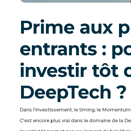
Prime aux p
entrants : p
investir tôt 
DeepTech ?
Dans l'investissement, le timing, le Momentum e
C'est encore plus vrai dans le domaine de la D