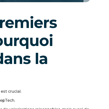
remiers
ourquoi
dans la
st crucial.
eepTech.